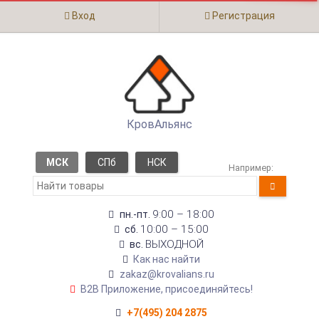
Вход
Регистрация
КровАльянс
МСК
СПб
НСК
Например:
9:00 – 18:00
пн.-пт.
10:00 – 15:00
сб.
ВЫХОДНОЙ
вс.
Как нас найти
zakaz@krovalians.ru
B2B Приложение, присоединяйтесь!
+7(495) 204 2875