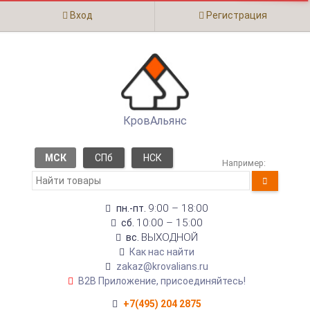
Вход
Регистрация
КровАльянс
МСК
СПб
НСК
Например:
9:00 – 18:00
пн.-пт.
10:00 – 15:00
сб.
ВЫХОДНОЙ
вс.
Как нас найти
zakaz@krovalians.ru
B2B Приложение, присоединяйтесь!
+7(495) 204 2875