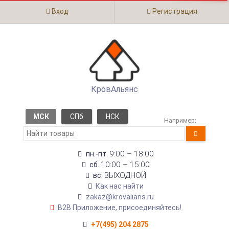
Вход
Регистрация
КровАльянс
МСК
СПб
НСК
Например:
9:00 – 18:00
пн.-пт.
10:00 – 15:00
сб.
ВЫХОДНОЙ
вс.
Как нас найти
zakaz@krovalians.ru
B2B Приложение, присоединяйтесь!
+7(495) 204 2875