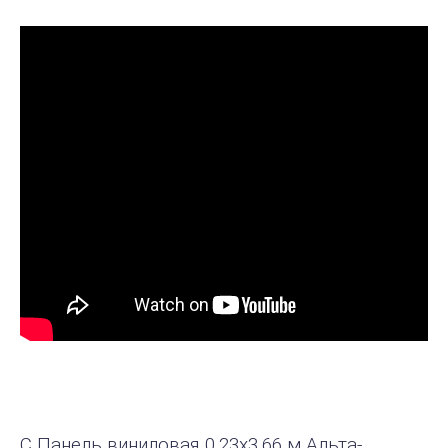
С Панель виниловая 0,23х3,66 м Альта-