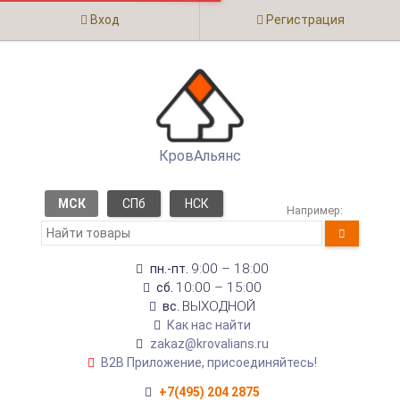
Вход
Регистрация
КровАльянс
МСК
СПб
НСК
Например:
9:00 – 18:00
пн.-пт.
10:00 – 15:00
сб.
ВЫХОДНОЙ
вс.
Как нас найти
zakaz@krovalians.ru
B2B Приложение, присоединяйтесь!
+7(495) 204 2875