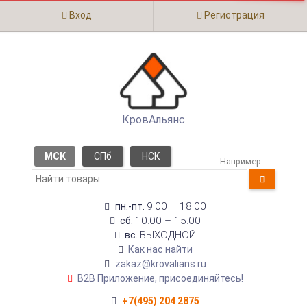
Вход
Регистрация
КровАльянс
МСК
СПб
НСК
Например:
9:00 – 18:00
пн.-пт.
10:00 – 15:00
сб.
ВЫХОДНОЙ
вс.
Как нас найти
zakaz@krovalians.ru
B2B Приложение, присоединяйтесь!
+7(495) 204 2875