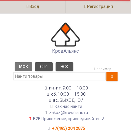
Вход
Регистрация
КровАльянс
МСК
СПб
НСК
Например:
9:00 – 18:00
пн.-пт.
10:00 – 15:00
сб.
ВЫХОДНОЙ
вс.
Как нас найти
zakaz@krovalians.ru
B2B Приложение, присоединяйтесь!
+7(495) 204 2875