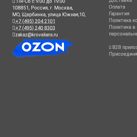
Доставка
Пн-Cб с 9:00 до 19:00
Оплата
108851
,
Россия
,
г. Москва
,
Гарантия
МО, Щербинка, улица Южная,10,
Политика к
+7 (495) 204 2101
Политика в
+7 (495) 240 8303
персональн
zakaz@krovalians.ru
B2B прило
Присоединя