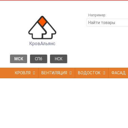
Например:
КровАльянс
МСК
СПб
НСК
КРОВЛЯ
ВЕНТИЛЯЦИЯ
ВОДОСТОК
ФАСАД