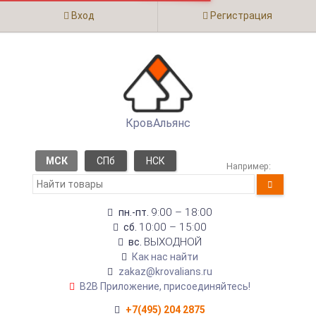
Вход
Регистрация
КровАльянс
МСК
СПб
НСК
Например:
9:00 – 18:00
пн.-пт.
10:00 – 15:00
сб.
ВЫХОДНОЙ
вс.
Как нас найти
zakaz@krovalians.ru
B2B Приложение, присоединяйтесь!
+7(495) 204 2875