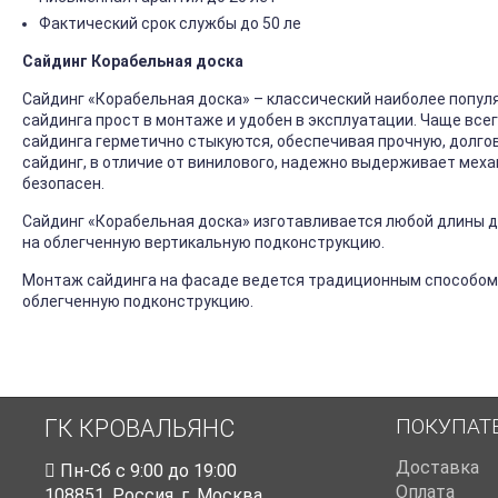
Фактический срок службы до 50 ле
Сайдинг Корабельная доска
Сайдинг «Корабельная доска» – классический наиболее попул
сайдинга прост в монтаже и удобен в эксплуатации. Чаще все
сайдинга герметично стыкуются, обеспечивая прочную, долго
сайдинг, в отличие от винилового, надежно выдерживает механ
безопасен.
Сайдинг «Корабельная доска» изготавливается любой длины до
на облегченную вертикальную подконструкцию.
Монтаж сайдинга на фасаде ведется традиционным способом
облегченную подконструкцию.
ПОКУПАТ
ГК КРОВАЛЬЯНС
Доставка
Пн-Cб с 9:00 до 19:00
Оплата
108851
,
Россия
,
г. Москва
,