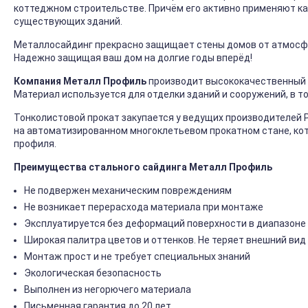
коттеджном строительстве. Причём его активно применяют ка
существующих зданий.
Металлосайдинг прекрасно защищает стены домов от атмосфер
Надежно защищая ваш дом на долгие годы вперёд!
Компания Металл Профиль
производит высококачественный 
Материал используется для отделки зданий и сооружений, в т
Тонколистовой прокат закупается у ведущих производителей 
на автоматизированном многоклетьевом прокатном стане, ко
профиля.
Преимущества стального сайдинга Металл Профиль
Не подвержен механическим повреждениям
Не возникает перерасхода материала при монтаже
Эксплуатируется без деформаций поверхности в диапазоне 
Широкая палитра цветов и оттенков. Не теряет внешний вид
Монтаж прост и не требует специальных знаний
Экологическая безопасность
Выполнен из негорючего материала
Письменная гарантия до 20 лет