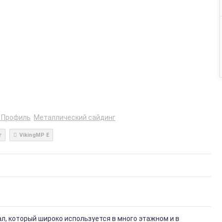
 Профиль
Металлический сайдинг
г
VikingMP E
, который широко используется в много этажном и в