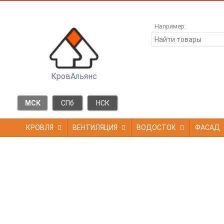
Например:
КровАльянс
МСК
СПб
НСК
КРОВЛЯ
ВЕНТИЛЯЦИЯ
ВОДОСТОК
ФАСАД