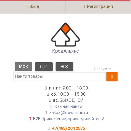
Вход
Регистрация
КровАльянс
МСК
СПб
НСК
Например:
9:00 – 18:00
пн.-пт.
10:00 – 15:00
сб.
ВЫХОДНОЙ
вс.
Как нас найти
zakaz@krovalians.ru
B2B Приложение, присоединяйтесь!
+7(495) 204 2875