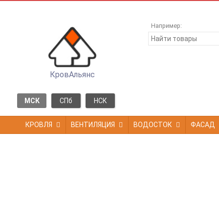
Например:
КровАльянс
МСК
СПб
НСК
КРОВЛЯ
ВЕНТИЛЯЦИЯ
ВОДОСТОК
ФАСАД