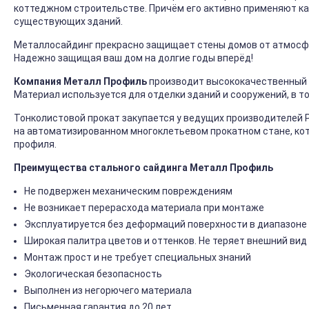
коттеджном строительстве. Причём его активно применяют ка
существующих зданий.
Металлосайдинг прекрасно защищает стены домов от атмосфер
Надежно защищая ваш дом на долгие годы вперёд!
Компания Металл Профиль
производит высококачественный 
Материал используется для отделки зданий и сооружений, в т
Тонколистовой прокат закупается у ведущих производителей 
на автоматизированном многоклетьевом прокатном стане, ко
профиля.
Преимущества стального сайдинга Металл Профиль
Не подвержен механическим повреждениям
Не возникает перерасхода материала при монтаже
Эксплуатируется без деформаций поверхности в диапазоне 
Широкая палитра цветов и оттенков. Не теряет внешний вид
Монтаж прост и не требует специальных знаний
Экологическая безопасность
Выполнен из негорючего материала
Письменная гарантия до 20 лет