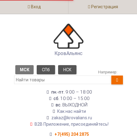
Вход
Регистрация
КровАльянс
МСК
СПб
НСК
Например:
9:00 – 18:00
пн.-пт.
10:00 – 15:00
сб.
ВЫХОДНОЙ
вс.
Как нас найти
zakaz@krovalians.ru
B2B Приложение, присоединяйтесь!
+7(495) 204 2875