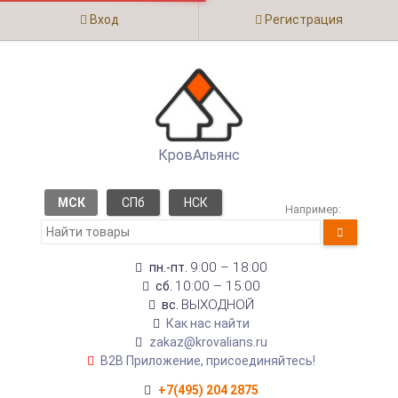
Вход
Регистрация
КровАльянс
МСК
СПб
НСК
Например:
9:00 – 18:00
пн.-пт.
10:00 – 15:00
сб.
ВЫХОДНОЙ
вс.
Как нас найти
zakaz@krovalians.ru
B2B Приложение, присоединяйтесь!
+7(495) 204 2875