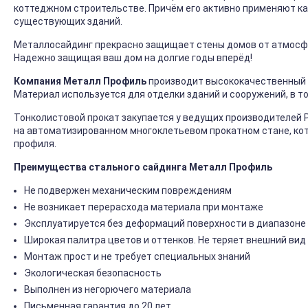
коттеджном строительстве. Причём его активно применяют ка
существующих зданий.
Металлосайдинг прекрасно защищает стены домов от атмосфер
Надежно защищая ваш дом на долгие годы вперёд!
Компания Металл Профиль
производит высококачественный 
Материал используется для отделки зданий и сооружений, в т
Тонколистовой прокат закупается у ведущих производителей 
на автоматизированном многоклетьевом прокатном стане, ко
профиля.
Преимущества стального сайдинга Металл Профиль
Не подвержен механическим повреждениям
Не возникает перерасхода материала при монтаже
Эксплуатируется без деформаций поверхности в диапазоне 
Широкая палитра цветов и оттенков. Не теряет внешний вид
Монтаж прост и не требует специальных знаний
Экологическая безопасность
Выполнен из негорючего материала
Письменная гарантия до 20 лет