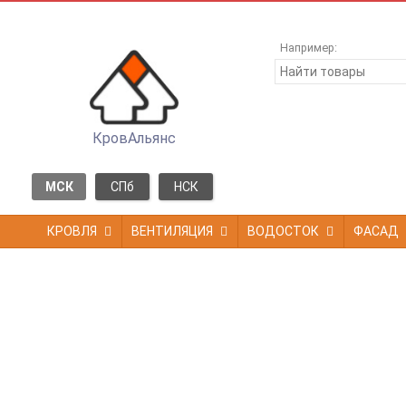
Например:
КровАльянс
МСК
СПб
НСК
КРОВЛЯ
ВЕНТИЛЯЦИЯ
ВОДОСТОК
ФАСАД