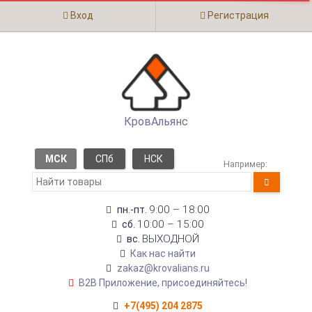
Вход
Регистрация
КровАльянс
МСК
СПб
НСК
Например:
9:00 – 18:00
пн.-пт.
10:00 – 15:00
сб.
ВЫХОДНОЙ
вс.
Как нас найти
zakaz@krovalians.ru
B2B Приложение, присоединяйтесь!
+7(495) 204 2875