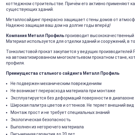
коттеджном строительстве. Причём его активно применяют ка
существующих зданий.
Металлосайдинг прекрасно защищает стены домов от атмосфер
Надежно защищая ваш дом на долгие годы вперёд!
Компания Металл Профиль
производит высококачественный 
Материал используется для отделки зданий и сооружений, в т
Тонколистовой прокат закупается у ведущих производителей 
на автоматизированном многоклетьевом прокатном стане, ко
профиля.
Преимущества стального сайдинга Металл Профиль
Не подвержен механическим повреждениям
Не возникает перерасхода материала при монтаже
Эксплуатируется без деформаций поверхности в диапазоне 
Широкая палитра цветов и оттенков. Не теряет внешний вид
Монтаж прост и не требует специальных знаний
Экологическая безопасность
Выполнен из негорючего материала
Письменная гарантия до 20 лет