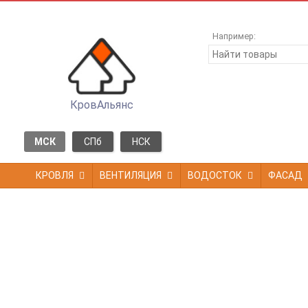
Например:
КровАльянс
МСК
СПб
НСК
КРОВЛЯ
ВЕНТИЛЯЦИЯ
ВОДОСТОК
ФАСАД