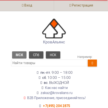
Вход
Регистрация
КровАльянс
МСК
СПб
НСК
Например:
9:00 – 18:00
пн.-пт.
10:00 – 15:00
сб.
ВЫХОДНОЙ
вс.
Как нас найти
zakaz@krovalians.ru
B2B Приложение, присоединяйтесь!
+7(495) 204 2875