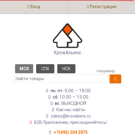
Вход
Регистрация
КровАльянс
МСК
СПб
НСК
Например:
9:00 – 18:00
пн.-пт.
10:00 – 15:00
сб.
ВЫХОДНОЙ
вс.
Как нас найти
zakaz@krovalians.ru
B2B Приложение, присоединяйтесь!
+7(495) 204 2875