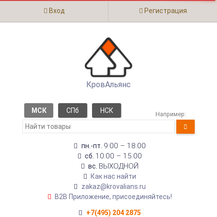
Вход
Регистрация
КровАльянс
МСК
СПб
НСК
Например:
9:00 – 18:00
пн.-пт.
10:00 – 15:00
сб.
ВЫХОДНОЙ
вс.
Как нас найти
zakaz@krovalians.ru
B2B Приложение, присоединяйтесь!
+7(495) 204 2875