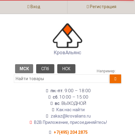
Вход
Регистрация
КровАльянс
МСК
СПб
НСК
Например:
9:00 – 18:00
пн.-пт.
10:00 – 15:00
сб.
ВЫХОДНОЙ
вс.
Как нас найти
zakaz@krovalians.ru
B2B Приложение, присоединяйтесь!
+7(495) 204 2875