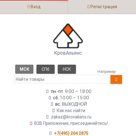
Вход
Регистрация
КровАльянс
МСК
СПб
НСК
Например:
9:00 – 18:00
пн.-пт.
10:00 – 15:00
сб.
ВЫХОДНОЙ
вс.
Как нас найти
zakaz@krovalians.ru
B2B Приложение, присоединяйтесь!
+7(495) 204 2875