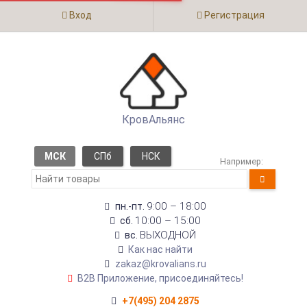
Вход
Регистрация
КровАльянс
МСК
СПб
НСК
Например:
9:00 – 18:00
пн.-пт.
10:00 – 15:00
сб.
ВЫХОДНОЙ
вс.
Как нас найти
zakaz@krovalians.ru
B2B Приложение, присоединяйтесь!
+7(495) 204 2875