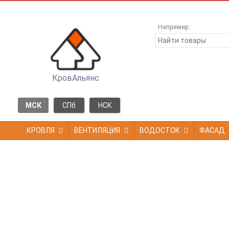
Например:
КровАльянс
МСК
СПб
НСК
КРОВЛЯ
ВЕНТИЛЯЦИЯ
ВОДОСТОК
ФАСАД