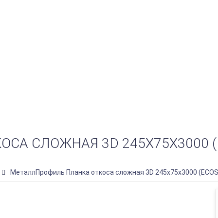
СА СЛОЖНАЯ 3D 245Х75Х3000 (E
МеталлПрофиль Планка откоса сложная 3D 245х75х3000 (ECO