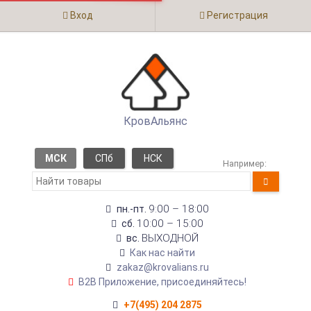
Вход
Регистрация
КровАльянс
МСК
СПб
НСК
Например:
9:00 – 18:00
пн.-пт.
10:00 – 15:00
сб.
ВЫХОДНОЙ
вс.
Как нас найти
zakaz@krovalians.ru
B2B Приложение, присоединяйтесь!
+7(495) 204 2875