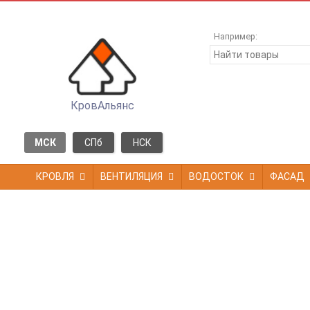
Например:
КровАльянс
МСК
СПб
НСК
КРОВЛЯ
ВЕНТИЛЯЦИЯ
ВОДОСТОК
ФАСАД