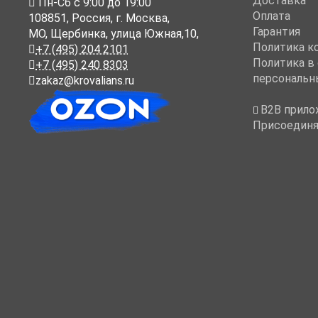
Доставка
Пн-Cб с 9:00 до 19:00
Оплата
108851
,
Россия
,
г. Москва
,
Гарантия
МО, Щербинка, улица Южная,10,
Политика к
+7 (495) 204 2101
Политика в
+7 (495) 240 8303
персональн
zakaz@krovalians.ru
B2B прило
Присоединя