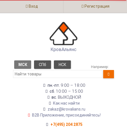
Вход
Регистрация
КровАльянс
МСК
СПб
НСК
Например:
9:00 – 18:00
пн.-пт.
10:00 – 15:00
сб.
ВЫХОДНОЙ
вс.
Как нас найти
zakaz@krovalians.ru
B2B Приложение, присоединяйтесь!
+7(495) 204 2875