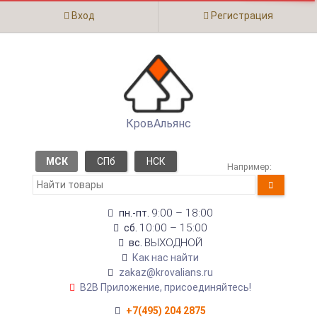
Вход
Регистрация
КровАльянс
МСК
СПб
НСК
Например:
9:00 – 18:00
пн.-пт.
10:00 – 15:00
сб.
ВЫХОДНОЙ
вс.
Как нас найти
zakaz@krovalians.ru
B2B Приложение, присоединяйтесь!
+7(495) 204 2875