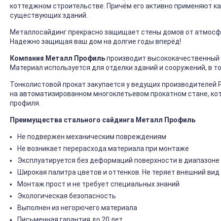
коттеджном строительстве. Причём его активно применяют ка
существующих зданий.
Металлосайдинг прекрасно защищает стены домов от атмосфер
Надежно защищая ваш дом на долгие годы вперёд!
Компания Металл Профиль
производит высококачественный 
Материал используется для отделки зданий и сооружений, в т
Тонколистовой прокат закупается у ведущих производителей 
на автоматизированном многоклетьевом прокатном стане, ко
профиля.
Преимущества стального сайдинга Металл Профиль
Не подвержен механическим повреждениям
Не возникает перерасхода материала при монтаже
Эксплуатируется без деформаций поверхности в диапазоне 
Широкая палитра цветов и оттенков. Не теряет внешний вид
Монтаж прост и не требует специальных знаний
Экологическая безопасность
Выполнен из негорючего материала
Письменная гарантия до 20 лет