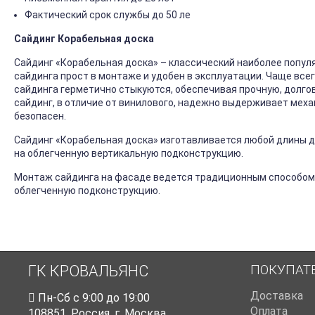
Фактический срок службы до 50 ле
Сайдинг Корабельная доска
Сайдинг «Корабельная доска» – классический наиболее попул
сайдинга прост в монтаже и удобен в эксплуатации. Чаще все
сайдинга герметично стыкуются, обеспечивая прочную, долго
сайдинг, в отличие от винилового, надежно выдерживает механ
безопасен.
Сайдинг «Корабельная доска» изготавливается любой длины до
на облегченную вертикальную подконструкцию.
Монтаж сайдинга на фасаде ведется традиционным способом
облегченную подконструкцию.
ПОКУПАТ
ГК КРОВАЛЬЯНС
Доставка
Пн-Cб с 9:00 до 19:00
Оплата
108851
,
Россия
,
г. Москва
,