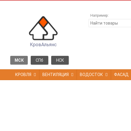
Например:
КровАльянс
МСК
СПб
НСК
КРОВЛЯ
ВЕНТИЛЯЦИЯ
ВОДОСТОК
ФАСАД