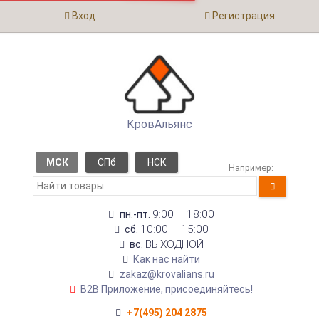
Вход
Регистрация
КровАльянс
МСК
СПб
НСК
Например:
9:00 – 18:00
пн.-пт.
10:00 – 15:00
сб.
ВЫХОДНОЙ
вс.
Как нас найти
zakaz@krovalians.ru
B2B Приложение, присоединяйтесь!
+7(495) 204 2875