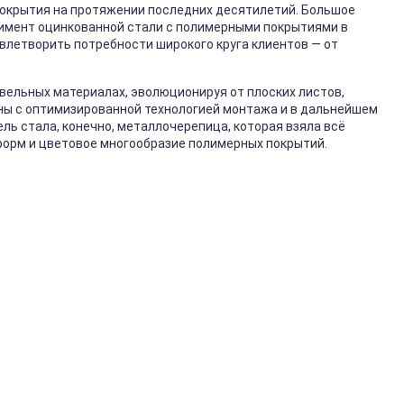
покрытия на протяжении последних десятилетий. Большое
имент оцинкованной стали с полимерными покрытиями в
влетворить потребности широкого круга клиентов — от
вельных материалах, эволюционируя от плоских листов,
ны с оптимизированной технологией монтажа и в дальнейшем
ь стала, конечно, металлочерепица, которая взяла всё
форм и цветовое многообразие полимерных покрытий.