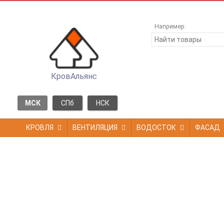
Например:
КровАльянс
МСК
СПб
НСК
КРОВЛЯ
ВЕНТИЛЯЦИЯ
ВОДОСТОК
ФАСАД