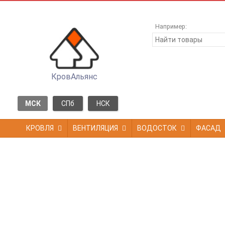
Например:
КровАльянс
МСК
СПб
НСК
КРОВЛЯ
ВЕНТИЛЯЦИЯ
ВОДОСТОК
ФАСАД