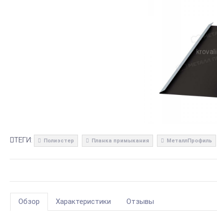
ТЕГИ:
Полиэстер
Планка примыкания
МеталлПрофиль
Обзор
Характеристики
Отзывы