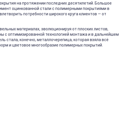
покрытия на протяжении последних десятилетий. Большое
имент оцинкованной стали с полимерными покрытиями в
влетворить потребности широкого круга клиентов — от
вельных материалах, эволюционируя от плоских листов,
ны с оптимизированной технологией монтажа и в дальнейшем
ь стала, конечно, металлочерепица, которая взяла всё
форм и цветовое многообразие полимерных покрытий.