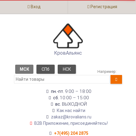
Вход
Регистрация
КровАльянс
МСК
СПб
НСК
Например:
9:00 – 18:00
пн.-пт.
10:00 – 15:00
сб.
ВЫХОДНОЙ
вс.
Как нас найти
zakaz@krovalians.ru
B2B Приложение, присоединяйтесь!
+7(495) 204 2875