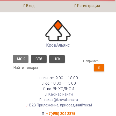
Вход
Регистрация
КровАльянс
МСК
СПб
НСК
Например:
9:00 – 18:00
пн.-пт.
10:00 – 15:00
сб.
ВЫХОДНОЙ
вс.
Как нас найти
zakaz@krovalians.ru
B2B Приложение, присоединяйтесь!
+7(495) 204 2875