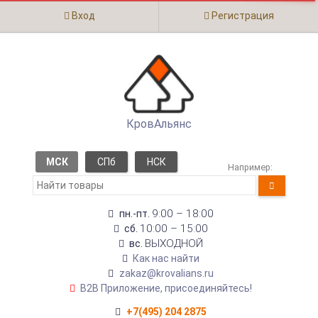
Вход
Регистрация
КровАльянс
МСК
СПб
НСК
Например:
9:00 – 18:00
пн.-пт.
10:00 – 15:00
сб.
ВЫХОДНОЙ
вс.
Как нас найти
zakaz@krovalians.ru
B2B Приложение, присоединяйтесь!
+7(495) 204 2875