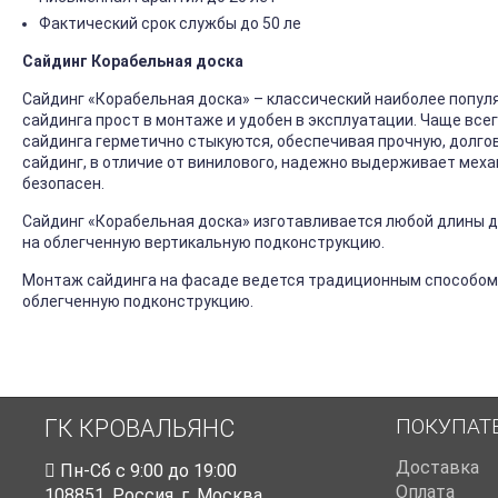
Фактический срок службы до 50 ле
Сайдинг Корабельная доска
Сайдинг «Корабельная доска» – классический наиболее попул
сайдинга прост в монтаже и удобен в эксплуатации. Чаще все
сайдинга герметично стыкуются, обеспечивая прочную, долго
сайдинг, в отличие от винилового, надежно выдерживает механ
безопасен.
Сайдинг «Корабельная доска» изготавливается любой длины до
на облегченную вертикальную подконструкцию.
Монтаж сайдинга на фасаде ведется традиционным способом
облегченную подконструкцию.
ПОКУПАТ
ГК КРОВАЛЬЯНС
Доставка
Пн-Cб с 9:00 до 19:00
Оплата
108851
,
Россия
,
г. Москва
,