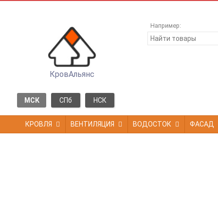
Например:
КровАльянс
МСК
СПб
НСК
КРОВЛЯ
ВЕНТИЛЯЦИЯ
ВОДОСТОК
ФАСАД