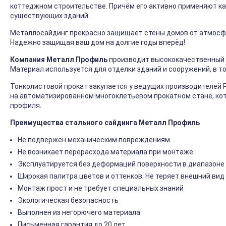
коттеджном строительстве. Причём его активно применяют ка
существующих зданий.
Металлосайдинг прекрасно защищает стены домов от атмосфер
Надежно защищая ваш дом на долгие годы вперёд!
Компания Металл Профиль
производит высококачественный 
Материал используется для отделки зданий и сооружений, в т
Тонколистовой прокат закупается у ведущих производителей 
на автоматизированном многоклетьевом прокатном стане, ко
профиля.
Преимущества стального сайдинга Металл Профиль
Не подвержен механическим повреждениям
Не возникает перерасхода материала при монтаже
Эксплуатируется без деформаций поверхности в диапазоне 
Широкая палитра цветов и оттенков. Не теряет внешний вид
Монтаж прост и не требует специальных знаний
Экологическая безопасность
Выполнен из негорючего материала
Письменная гарантия до 20 лет