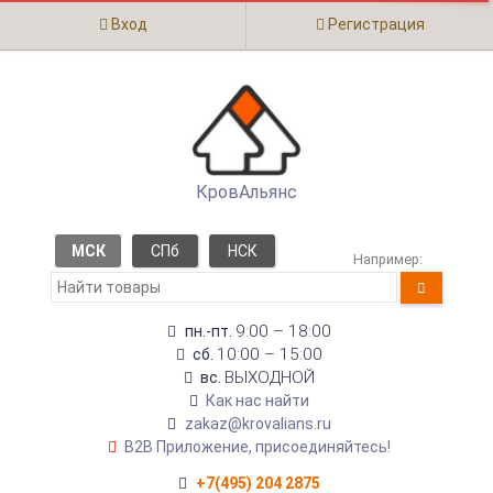
Вход
Регистрация
КровАльянс
МСК
СПб
НСК
Например:
9:00 – 18:00
пн.-пт.
10:00 – 15:00
сб.
ВЫХОДНОЙ
вс.
Как нас найти
zakaz@krovalians.ru
B2B Приложение, присоединяйтесь!
+7(495) 204 2875