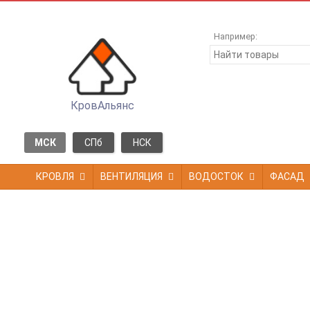
Например:
КровАльянс
МСК
СПб
НСК
КРОВЛЯ
ВЕНТИЛЯЦИЯ
ВОДОСТОК
ФАСАД