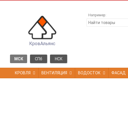
Например:
КровАльянс
МСК
СПб
НСК
КРОВЛЯ
ВЕНТИЛЯЦИЯ
ВОДОСТОК
ФАСАД