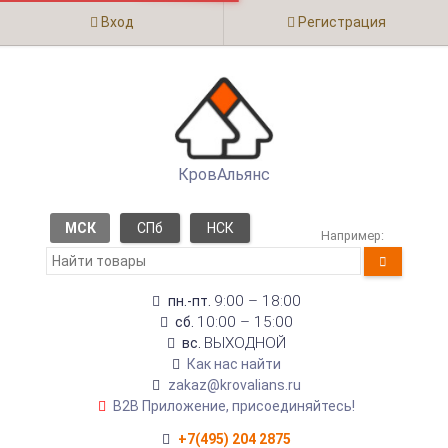
Вход
Регистрация
КровАльянс
МСК
СПб
НСК
Например:
9:00 – 18:00
пн.-пт.
10:00 – 15:00
сб.
ВЫХОДНОЙ
вс.
Как нас найти
zakaz@krovalians.ru
B2B Приложение, присоединяйтесь!
+7(495) 204 2875