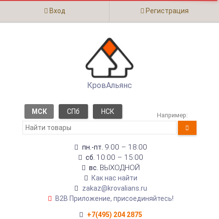
Вход
Регистрация
КровАльянс
МСК
СПб
НСК
Например:
9:00 – 18:00
пн.-пт.
10:00 – 15:00
сб.
ВЫХОДНОЙ
вс.
Как нас найти
zakaz@krovalians.ru
B2B Приложение, присоединяйтесь!
+7(495) 204 2875