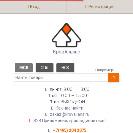
Вход
Регистрация
КровАльянс
МСК
СПб
НСК
Например:
9:00 – 18:00
пн.-пт.
10:00 – 15:00
сб.
ВЫХОДНОЙ
вс.
Как нас найти
zakaz@krovalians.ru
B2B Приложение, присоединяйтесь!
+7(495) 204 2875