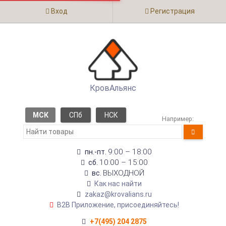
Вход
Регистрация
КровАльянс
МСК
СПб
НСК
Например:
9:00 – 18:00
пн.-пт.
10:00 – 15:00
сб.
ВЫХОДНОЙ
вс.
Как нас найти
zakaz@krovalians.ru
B2B Приложение, присоединяйтесь!
+7(495) 204 2875