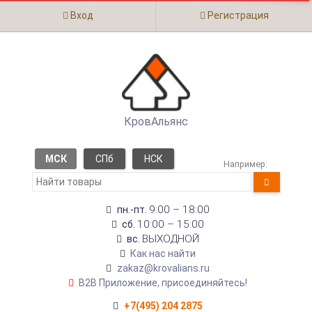
Вход
Регистрация
КровАльянс
МСК
СПб
НСК
Например:
9:00 – 18:00
пн.-пт.
10:00 – 15:00
сб.
ВЫХОДНОЙ
вс.
Как нас найти
zakaz@krovalians.ru
B2B Приложение, присоединяйтесь!
+7(495) 204 2875