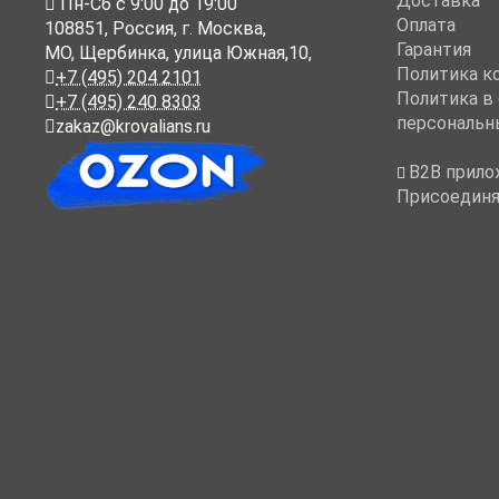
Доставка
Пн-Cб с 9:00 до 19:00
Оплата
108851
,
Россия
,
г. Москва
,
Гарантия
МО, Щербинка, улица Южная,10,
Политика к
+7 (495) 204 2101
Политика в
+7 (495) 240 8303
персональн
zakaz@krovalians.ru
B2B прило
Присоединя