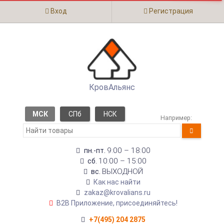
Вход
Регистрация
КровАльянс
МСК
СПб
НСК
Например:
9:00 – 18:00
пн.-пт.
10:00 – 15:00
сб.
ВЫХОДНОЙ
вс.
Как нас найти
zakaz@krovalians.ru
B2B Приложение, присоединяйтесь!
+7(495) 204 2875