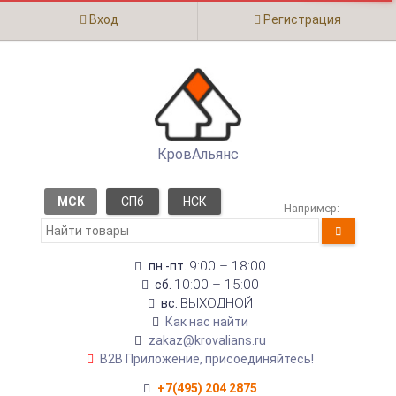
Вход
Регистрация
КровАльянс
МСК
СПб
НСК
Например:
9:00 – 18:00
пн.-пт.
10:00 – 15:00
сб.
ВЫХОДНОЙ
вс.
Как нас найти
zakaz@krovalians.ru
B2B Приложение, присоединяйтесь!
+7(495) 204 2875