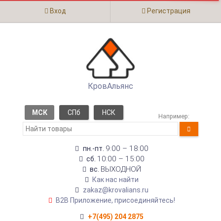
Вход
Регистрация
КровАльянс
МСК
СПб
НСК
Например:
9:00 – 18:00
пн.-пт.
10:00 – 15:00
сб.
ВЫХОДНОЙ
вс.
Как нас найти
zakaz@krovalians.ru
B2B Приложение, присоединяйтесь!
+7(495) 204 2875