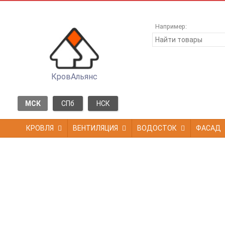
Например:
КровАльянс
МСК
СПб
НСК
КРОВЛЯ
ВЕНТИЛЯЦИЯ
ВОДОСТОК
ФАСАД