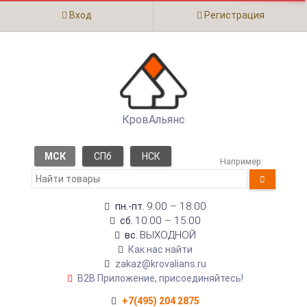
Вход
Регистрация
КровАльянс
МСК
СПб
НСК
Например:
9:00 – 18:00
пн.-пт.
10:00 – 15:00
сб.
ВЫХОДНОЙ
вс.
Как нас найти
zakaz@krovalians.ru
B2B Приложение, присоединяйтесь!
+7(495) 204 2875