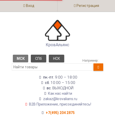
Вход
Регистрация
КровАльянс
МСК
СПб
НСК
Например:
9:00 – 18:00
пн.-пт.
10:00 – 15:00
сб.
ВЫХОДНОЙ
вс.
Как нас найти
zakaz@krovalians.ru
B2B Приложение, присоединяйтесь!
+7(495) 204 2875